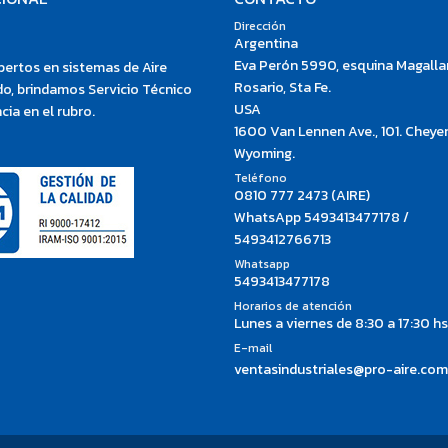
Dirección
Argentina
Eva Perón 5990, esquina Magalla
ertos en sistemas de Aire
Rosario, Sta Fe.
o, brindamos Servicio Técnico
USA
cia en el rubro.
1600 Van Lennen Ave., 101. Cheye
Wyoming.
Teléfono
0810 777 2473 (AIRE)
WhatsApp 5493413477178 /
5493412766713
Whatsapp
5493413477178
Horarios de atención
Lunes a viernes de 8:30 a 17:30 hs
E-mail
ventasindustriales@pro-aire.com