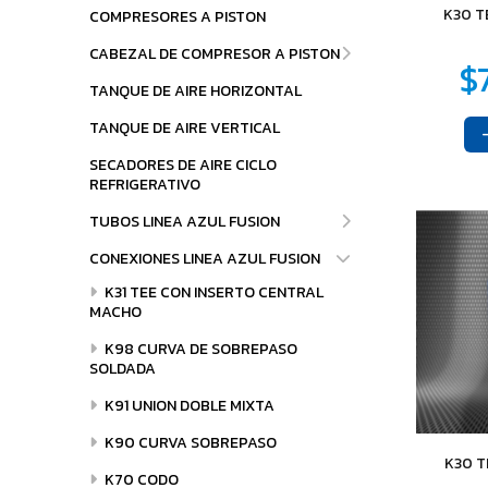
K30 T
COMPRESORES A PISTON
$2.205
$4.622
$
82
30
CABEZAL DE COMPRESOR A PISTON
TANQUE DE AIRE HORIZONTAL
TANQUE DE AIRE VERTICAL
SECADORES DE AIRE CICLO
REFRIGERATIVO
TUBOS LINEA AZUL FUSION
$29.417
$61.155
06
67
CONEXIONES LINEA AZUL FUSION
K31 TEE CON INSERTO CENTRAL
MACHO
K98 CURVA DE SOBREPASO
SOLDADA
K91 UNION DOBLE MIXTA
K90 CURVA SOBREPASO
K30 
K70 CODO