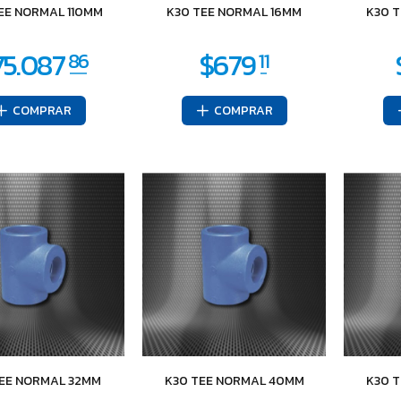
EE NORMAL 110MM
K30 TEE NORMAL 16MM
K30 
8.360
$12.914
64
54
COMPRAR
COMPRAR
TEE NORMAL 32MM
K30 TEE NORMAL 40MM
K30 