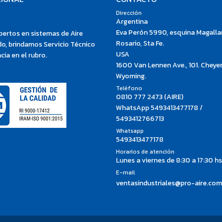
Dirección
Argentina
Eva Perón 5990, esquina Magalla
ertos en sistemas de Aire
Rosario, Sta Fe.
o, brindamos Servicio Técnico
USA
cia en el rubro.
1600 Van Lennen Ave., 101. Cheye
Wyoming.
Teléfono
0810 777 2473 (AIRE)
WhatsApp 5493413477178 /
5493412766713
Whatsapp
5493413477178
Horarios de atención
Lunes a viernes de 8:30 a 17:30 hs
E-mail
ventasindustriales@pro-aire.com