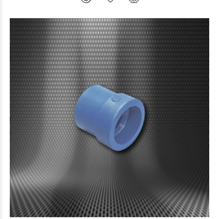
$9.901
43
08