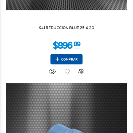
$3.306
41
K41 REDUCCION BUJE 25 X 20
COMPRAR
$4.954
26