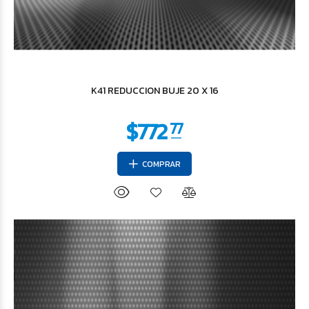
$896
89
K41 REDUCCION BUJE 20 X 16
COMPRAR
$1.247
20