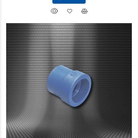
$3.552
97